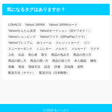
気になるタグはありますか？
LOHACO
Yahoo! JAPAN
Yahoo! JAPANカード
Yahoo!かんたん決済
Yahoo!オークション（旧ヤフオク！）
Yahoo!ショッピング
Yahoo!フリマ（旧PayPayフリマ）
Yahoo!プレミアム
ゆうメール
クレジットカード
コツ
スニーカーダンク
ミニレター
メルカリ
メルカード
ラクマ
入札
出品
初心者
取引
商品の包み方
商品の売り方
商品の探し方
商品の買い方
商品の送り方
本人確認
梱包
画像
発送
登録方法
設定
評価
豆知識
送料
配送方法（ヤマト）
配送方法（日本郵便）
©
2016 モノヘルツ