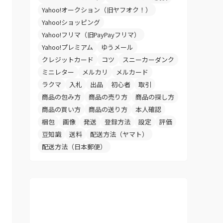
Yahoo!オークション（旧ヤフオク！）
Yahoo!ショッピング
Yahoo!フリマ（旧PayPayフリマ）
Yahoo!プレミアム
ゆうメール
クレジットカード
コツ
スニーカーダンク
ミニレター
メルカリ
メルカード
ラクマ
入札
出品
初心者
取引
商品の包み方
商品の売り方
商品の探し方
商品の買い方
商品の送り方
本人確認
梱包
画像
発送
登録方法
設定
評価
豆知識
送料
配送方法（ヤマト）
配送方法（日本郵便）