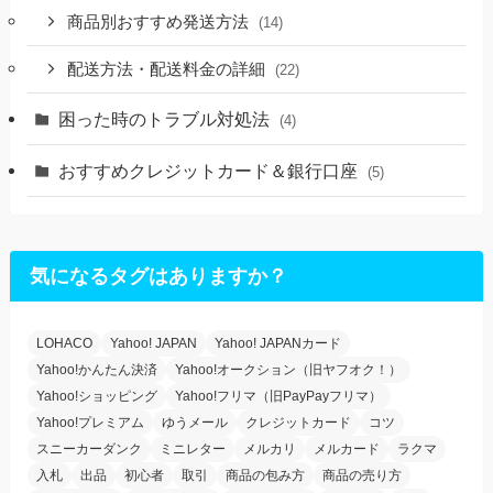
商品別おすすめ発送方法
(14)
配送方法・配送料金の詳細
(22)
困った時のトラブル対処法
(4)
おすすめクレジットカード＆銀行口座
(5)
気になるタグはありますか？
LOHACO
Yahoo! JAPAN
Yahoo! JAPANカード
Yahoo!かんたん決済
Yahoo!オークション（旧ヤフオク！）
Yahoo!ショッピング
Yahoo!フリマ（旧PayPayフリマ）
Yahoo!プレミアム
ゆうメール
クレジットカード
コツ
スニーカーダンク
ミニレター
メルカリ
メルカード
ラクマ
入札
出品
初心者
取引
商品の包み方
商品の売り方