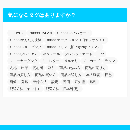
気になるタグはありますか？
LOHACO
Yahoo! JAPAN
Yahoo! JAPANカード
Yahoo!かんたん決済
Yahoo!オークション（旧ヤフオク！）
Yahoo!ショッピング
Yahoo!フリマ（旧PayPayフリマ）
Yahoo!プレミアム
ゆうメール
クレジットカード
コツ
スニーカーダンク
ミニレター
メルカリ
メルカード
ラクマ
入札
出品
初心者
取引
商品の包み方
商品の売り方
商品の探し方
商品の買い方
商品の送り方
本人確認
梱包
画像
発送
登録方法
設定
評価
豆知識
送料
配送方法（ヤマト）
配送方法（日本郵便）