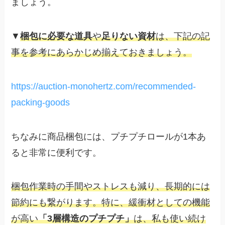
ましょう。
▼
梱包に必要な道具
や
足りない資材
は、下記の記
事を参考にあらかじめ揃えておきましょう。
https://auction-monohertz.com/recommended-
packing-goods
ちなみに商品梱包には、プチプチロールが1本あ
ると非常に便利です。
梱包作業時の手間やストレスも減り、長期的には
節約にも繋がります。特に、緩衝材としての機能
が高い
「3層構造のプチプチ」
は、私も使い続け