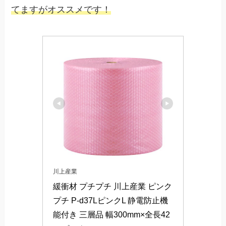
てますがオススメです！
川上産業
緩衝材 プチプチ 川上産業 ピンク
プチ P-d37LピンクL 静電防止機
能付き 三層品 幅300mm×全長42